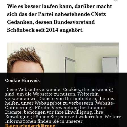
Wie es besser laufen kann, darüber macht
sich das der Partei nahestehende CNetz
Gedanken, dessen Bundesvorstand
Schönbeck seit 2014 angehört.
Cookie Hinweis
Diese Webseite verwendet Cookies, die notwendig
sind, um die Webseite zu nutzen. Weiterhin
verwenden wir Dienste von Drittanbietern, die uns
helfen, unser Webangebot zu verbessern (Website-
Optmierung). Für die Verwendung bestimmter
Dienste, benötigen wir Ihre Einwilligung. Ihre
Einwilligung können Sie jederzeit widerrufen. Weitere
Informationen finden Sie in unserer
Datenschutzerklärung
.