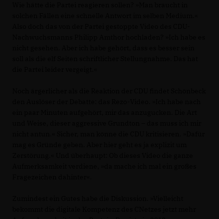
Wie hätte die Partei reagieren sollen? »Man braucht in
solchen Fällen eine schnelle Antwort im selben Medium.«
Also doch das von der Partei gestoppte Video des CDU-
Nachwuchsmanns Philipp Amthor hochladen? »Ich habe es
nicht gesehen. Aber ich habe gehört, dass es besser sein
soll als die elf Seiten schriftlicher Stellungnahme. Das hat
die Partei leider vergeigt.«
Noch ärgerlicher als die Reaktion der CDU findet Schönbeck
den Auslöser der Debatte: das Rezo-Video. »Ich habe nach
ein paar Minuten aufgehört, mir das anzugucken. Die Art
und Weise, dieser aggressive Grundton – das muss ich mir
nicht antun.« Sicher, man könne die CDU kritisieren. »Dafür
mag es Gründe geben. Aber hier geht es ja explizit um
Zerstörung.« Und überhaupt: Ob dieses Video die ganze
Aufmerksamkeit verdiene, »da mache ich mal ein großes
Fragezeichen dahinter«.
Zumindest ein Gutes habe die Diskussion. »Vielleicht
bekommt die digitale Kompetenz des CNetzes jetzt mehr