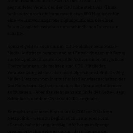
Aufmerksamkeit in der Partei.« Das ist ein 2012
gegründeter Verein, der der CDU nahe steht. Als »Think
tank« setzen sich die bundesweit etwa 500 Mitglieder für
eine »verantwortungsvolle Digitalpolitik ein, die einen
fairen Ausgleich zwischen unterschiedlichen Interessen
schafft«.
Konkret geht es auch darum, CDU-Politiker beim Social-
Media-Auftritt zu beraten und auf Entwicklungen mit Bezug
zur Netzpolitik hinzuweisen. Alle Aktiven einen bürgerliche
Überzeugungen, die meisten sind CDU-Mitglieder,
Voraussetzung ist dies aber nicht. Sprecher ist Prof. Dr. Jörg
Müller-Lietzkow vom Institut für Medienwissenschaften der
Uni Paderborn. Ziel sei es auch, selbst Youtube-Influencer
aufzubauen. »Aber das steht ganz am Ende der Kette«, sagt
Schönbeck, der dem CNetz seit 2012 angehört.
Er macht seit seinem Eintritt in die CDU vor 20 Jahren
Netzpolitik – wenn zu Beginn auch in anderer Form.
»Damals habe ich regelmäßig LAN-Partys in Spenge
organisiert.« Ihm gehe es darum, dass Themen der