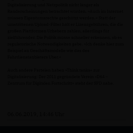
Digitalisierung und Netzpolitik nicht länger als
Randerscheinungen betrachtet würden. »Auch im Internet
müssen Eigentumsrechte geschützt werden.« Statt der
umstrittenen Upload-Filter hält er Lizenzgebühren, die die
großen Plattformen Urhebern zahlen, allerdings für
zielführender. Die Politik müsse schneller erkennen, ob es
regulatorische Notwendigkeiten gebe. »Ich denke hier zum
Beispiel an Geschäftsmodelle wie das des
Fahrdienstanbieters Uber.«
Auch andere Parteien haben »Think tanks« zur
Digitalisierung: Der 2011 gegründete Verein »D64 –
Zentrum für Digitalen Fortschritt« steht der SPD nahe.
06.06.2019, 14:46 Uhr