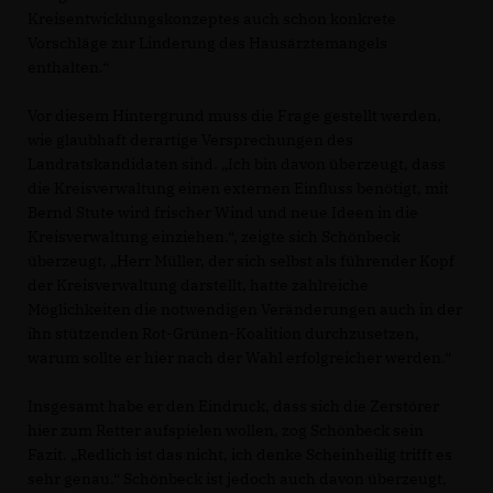
Kreisentwicklungskonzeptes auch schon konkrete
Vorschläge zur Linderung des Hausärztemangels
enthalten.“
Vor diesem Hintergrund muss die Frage gestellt werden,
wie glaubhaft derartige Versprechungen des
Landratskandidaten sind. „Ich bin davon überzeugt, dass
die Kreisverwaltung einen externen Einfluss benötigt, mit
Bernd Stute wird frischer Wind und neue Ideen in die
Kreisverwaltung einziehen.“, zeigte sich Schönbeck
überzeugt, „Herr Müller, der sich selbst als führender Kopf
der Kreisverwaltung darstellt, hatte zahlreiche
Möglichkeiten die notwendigen Veränderungen auch in der
ihn stützenden Rot-Grünen-Koalition durchzusetzen,
warum sollte er hier nach der Wahl erfolgreicher werden.“
Insgesamt habe er den Eindruck, dass sich die Zerstörer
hier zum Retter aufspielen wollen, zog Schönbeck sein
Fazit. „Redlich ist das nicht, ich denke Scheinheilig trifft es
sehr genau.“ Schönbeck ist jedoch auch davon überzeugt,