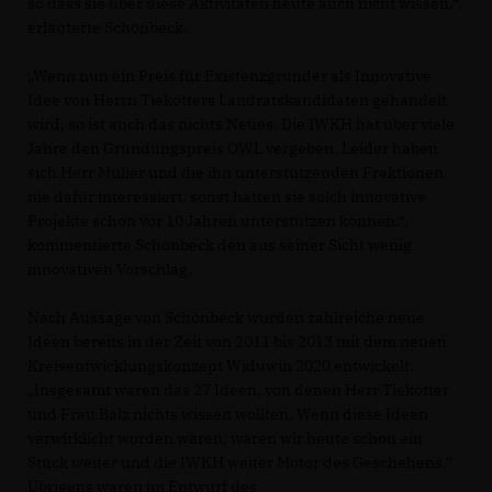
so dass sie über diese Aktivitäten heute auch nicht wissen.“,
erläuterte Schönbeck.
Wenn nun ein Preis für Existenzgründer als Innovative
Idee von Herrn Tiekötters Landratskandidaten gehandelt
wird, so ist auch das nichts Neues. Die IWKH hat über viele
Jahre den Gründungspreis OWL vergeben. Leider haben
sich Herr Müller und die ihn unterstützenden Fraktionen
nie dafür interessiert, sonst hätten sie solch innovative
Projekte schon vor 10 Jahren unterstützen können.“,
kommentierte Schönbeck den aus seiner Sicht wenig
innovativen Vorschlag.
Nach Aussage von Schönbeck wurden zahlreiche neue
Ideen bereits in der Zeit von 2011 bis 2013 mit dem neuen
Kreisentwicklungskonzept Widuwin 2020 entwickelt.
Insgesamt waren das 27 Ideen, von denen Herr Tiekötter
und Frau Balz nichts wissen wollten. Wenn diese Ideen
verwirklicht worden wären, wären wir heute schon ein
Stück weiter und die IWKH weiter Motor des Geschehens.“
Übrigens waren im Entwurf des