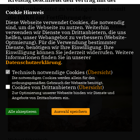
IWKH unbefristet zu verlängern und somit
Cookie Hinweis
die IWKH zur Fortführung der
Diese Webseite verwendet Cookies, die notwendig
Verbundausbildung im Auftrag des Kreises
sind, um die Webseite zu nutzen. Weiterhin
verwenden wir Dienste von Drittanbietern, die uns
zu beauftragen.“
helfen, unser Webangebot zu verbessern (Website-
Optmierung). Für die Verwendung bestimmter
Dienste, benötigen wir Ihre Einwilligung. Ihre
Einwilligung können Sie jederzeit widerrufen. Weitere
Informationen finden Sie in unserer
Datenschutzerklärung
.
Technisch notwendige Cookies (
Übersicht
)
Die notwendigen Cookies werden allein für den
ordnungsgemäßen Gebrauch der Webseite benötigt.
Cookies von Drittanbietern (
Übersicht
)
Zur Optimierung unserer Webseite binden wir Dienste und
Angebote von Drittanbietern ein.
Alle akzeptieren
Auswahl speichern
Michael Schönbeck