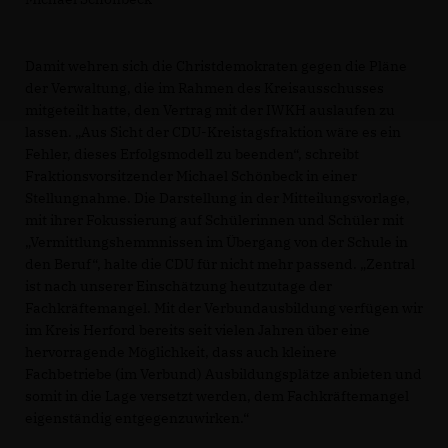
Damit wehren sich die Christdemokraten gegen die Pläne
der Verwaltung, die im Rahmen des Kreisausschusses
mitgeteilt hatte, den Vertrag mit der IWKH auslaufen zu
lassen. „Aus Sicht der CDU-Kreistagsfraktion wäre es ein
Fehler, dieses Erfolgsmodell zu beenden“, schreibt
Fraktionsvorsitzender Michael Schönbeck in einer
Stellungnahme. Die Darstellung in der Mitteilungsvorlage,
mit ihrer Fokussierung auf Schülerinnen und Schüler mit
Vermittlungshemmnissen im Übergang von der Schule in
den Beruf“, halte die CDU für nicht mehr passend. „Zentral
ist nach unserer Einschätzung heutzutage der
Fachkräftemangel. Mit der Verbundausbildung verfügen wir
im Kreis Herford bereits seit vielen Jahren über eine
hervorragende Möglichkeit, dass auch kleinere
Fachbetriebe (im Verbund) Ausbildungsplätze anbieten und
somit in die Lage versetzt werden, dem Fachkräftemangel
eigenständig entgegenzuwirken.“